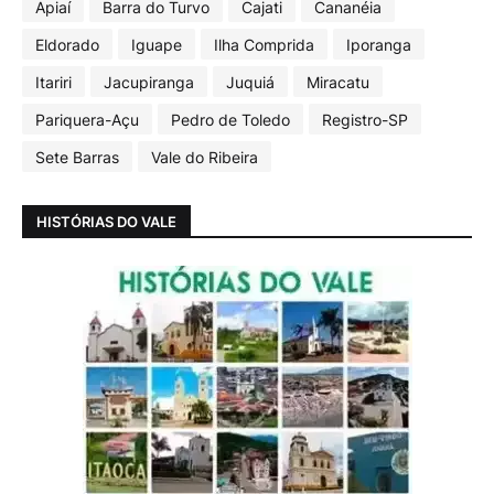
Apiaí
Barra do Turvo
Cajati
Cananéia
Eldorado
Iguape
Ilha Comprida
Iporanga
Itariri
Jacupiranga
Juquiá
Miracatu
Pariquera-Açu
Pedro de Toledo
Registro-SP
Sete Barras
Vale do Ribeira
HISTÓRIAS DO VALE