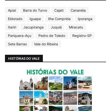
Apiaí
Barra do Turvo
Cajati
Cananéia
Eldorado
Iguape
Ilha Comprida
Iporanga
Itariri
Jacupiranga
Juquiá
Miracatu
Pariquera-Açu
Pedro de Toledo
Registro-SP
Sete Barras
Vale do Ribeira
HISTÓRIAS DO VALE