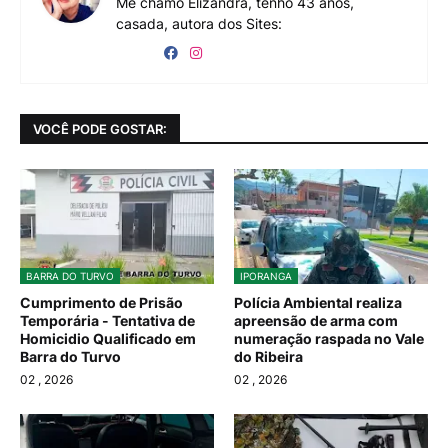
Me chamo Elizandra, tenho 43 anos,
casada, autora dos Sites:
VOCÊ PODE GOSTAR:
BARRA DO TURVO
IPORANGA
Cumprimento de Prisão
Polícia Ambiental realiza
Temporária - Tentativa de
apreensão de arma com
Homicidio Qualificado em
numeração raspada no Vale
Barra do Turvo
do Ribeira
02
, 2026
02
, 2026