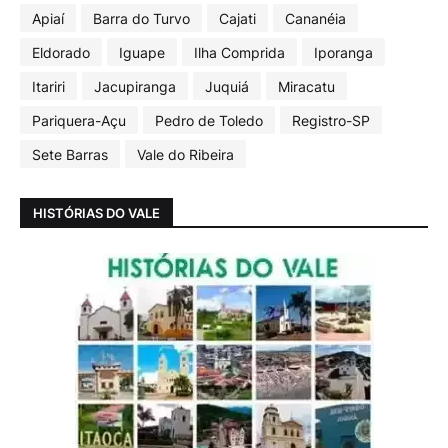
Apiaí
Barra do Turvo
Cajati
Cananéia
Eldorado
Iguape
Ilha Comprida
Iporanga
Itariri
Jacupiranga
Juquiá
Miracatu
Pariquera-Açu
Pedro de Toledo
Registro-SP
Sete Barras
Vale do Ribeira
HISTÓRIAS DO VALE