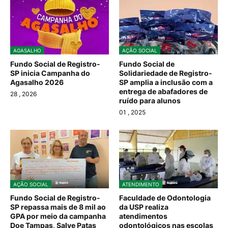
AGASALHO
AÇÃO SOCIAL
Fundo Social de Registro-
Fundo Social de
SP inicia Campanha do
Solidariedade de Registro-
Agasalho 2026
SP amplia a inclusão com a
entrega de abafadores de
28
, 2026
ruído para alunos
01
, 2025
AÇÃO SOCIAL
ATENDIMENTO
Fundo Social de Registro-
Faculdade de Odontologia
SP repassa mais de 8 mil ao
da USP realiza
GPA por meio da campanha
atendimentos
Doe Tampas, Salve Patas
odontológicos nas escolas