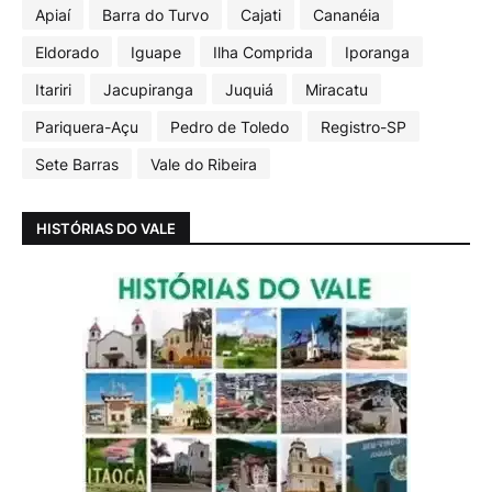
Apiaí
Barra do Turvo
Cajati
Cananéia
Eldorado
Iguape
Ilha Comprida
Iporanga
Itariri
Jacupiranga
Juquiá
Miracatu
Pariquera-Açu
Pedro de Toledo
Registro-SP
Sete Barras
Vale do Ribeira
HISTÓRIAS DO VALE