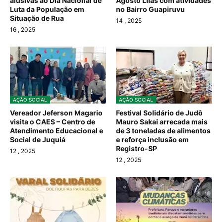
alusivas ao Dia Nacional de
Agosto Lilás com atividades
Luta da População em
no Bairro Guapiruvu
Situação de Rua
14
, 2025
16
, 2025
AÇÃO SOCIAL
AÇÃO SOCIAL
Vereador Jeferson Magario
Festival Solidário de Judô
visita o CAES – Centro de
Mauro Sakai arrecada mais
Atendimento Educacional e
de 3 toneladas de alimentos
Social de Juquiá
e reforça inclusão em
Registro-SP
12
, 2025
12
, 2025