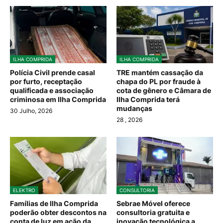
ILHA COMPRIDA
ILHA COMPRIDA
Polícia Civil prende casal
TRE mantém cassação da
por furto, receptação
chapa do PL por fraude à
qualificada e associação
cota de gênero e Câmara de
criminosa em Ilha Comprida
Ilha Comprida terá
mudanças
30 Julho, 2026
28
, 2026
ELEKTRO
CONSULTORIA
Famílias de Ilha Comprida
Sebrae Móvel oferece
poderão obter descontos na
consultoria gratuita e
conta de luz em ação da
inovação tecnológica a