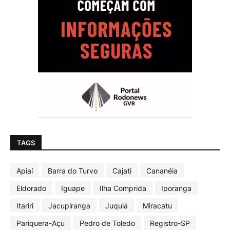
TAGS
Apiaí
Barra do Turvo
Cajati
Cananéia
Eldorado
Iguape
Ilha Comprida
Iporanga
Itariri
Jacupiranga
Juquiá
Miracatu
Pariquera-Açu
Pedro de Toledo
Registro-SP