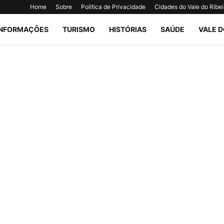
Home
Sobre
Politica de Privacidade
Cidades do Vale do Ribei
INFORMAÇÕES
TURISMO
HISTÓRIAS
SAÚDE
VALE D