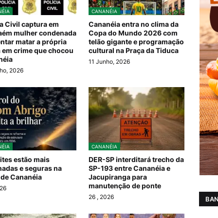
ÉIA
CANANÉIA
ia Civil captura em
Cananéia entra no clima da
aém mulher condenada
Copa do Mundo 2026 com
entar matar a própria
telão gigante e programação
 em crime que chocou
cultural na Praça da Tiduca
néia
11 Junho, 2026
ho, 2026
ÉIA
CANANÉIA
ites estão mais
DER-SP interditará trecho da
nadas e seguras na
SP-193 entre Cananéia e
 de Cananéia
Jacupiranga para
manutenção de ponte
026
26
, 2026
BAN