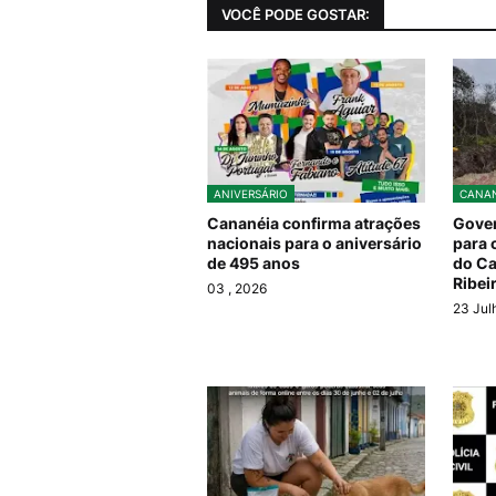
VOCÊ PODE GOSTAR:
ANIVERSÁRIO
CANAN
Cananéia confirma atrações
Gover
nacionais para o aniversário
para 
de 495 anos
do Ca
Ribei
03
, 2026
23 Jul