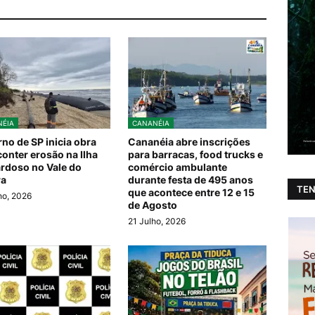
ÉIA
CANANÉIA
no de SP inicia obra
Cananéia abre inscrições
conter erosão na Ilha
para barracas, food trucks e
rdoso no Vale do
comércio ambulante
ra
durante festa de 495 anos
TEN
que acontece entre 12 e 15
ho, 2026
de Agosto
21 Julho, 2026