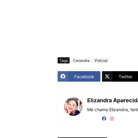
Tags
Cananéia
Policial
Facebook
Twitter
Elizandra Apareci
Me chamo Elizandra, tenh