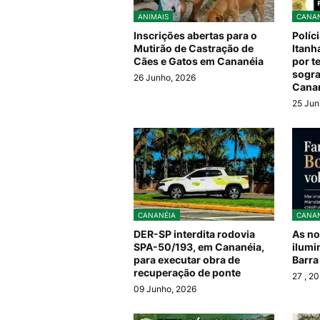
ANIMAIS
CANAN
Inscrições abertas para o
Políc
Mutirão de Castração de
Itanh
Cães e Gatos em Cananéia
por t
sogra
26 Junho, 2026
Cana
25 Jun
CANANÉIA
CANAN
DER-SP interdita rodovia
As no
SPA-50/193, em Cananéia,
ilumi
para executar obra de
Barra
recuperação de ponte
27
, 2
09 Junho, 2026