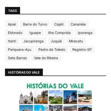
TAGS
Apiaí
Barra do Turvo
Cajati
Cananéia
Eldorado
Iguape
Ilha Comprida
Iporanga
Itariri
Jacupiranga
Juquiá
Miracatu
Pariquera-Açu
Pedro de Toledo
Registro-SP
Sete Barras
Vale do Ribeira
HISTÓRIAS DO VALE