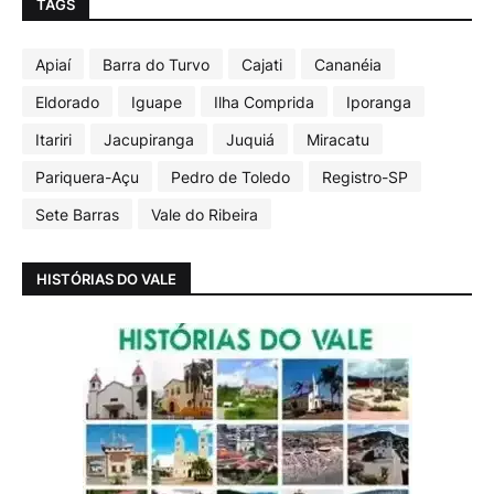
TAGS
Apiaí
Barra do Turvo
Cajati
Cananéia
Eldorado
Iguape
Ilha Comprida
Iporanga
Itariri
Jacupiranga
Juquiá
Miracatu
Pariquera-Açu
Pedro de Toledo
Registro-SP
Sete Barras
Vale do Ribeira
HISTÓRIAS DO VALE