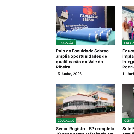
EDUCAÇÃO
EDUC
Polo da Faculdade Sebrae
Educa
amplia oportunidades de
impla
qualificação no Vale do
Integ
Ribeira
Rodr
15 Junho, 2026
11 Jun
EDUCAÇÃO
CERTI
Senac Registro-SP completa
Sete 
10 anos como referência em
certi