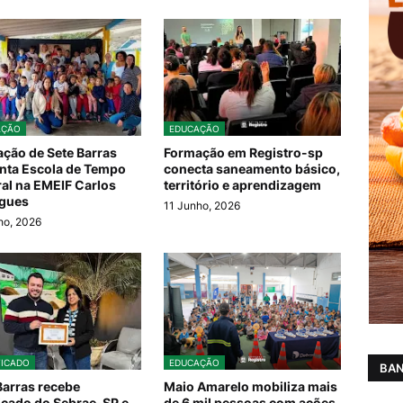
AÇÃO
EDUCAÇÃO
ção de Sete Barras
Formação em Registro-sp
nta Escola de Tempo
conecta saneamento básico,
ral na EMEIF Carlos
território e aprendizagem
igues
11 Junho, 2026
ho, 2026
FICADO
EDUCAÇÃO
BAN
Barras recebe
Maio Amarelo mobiliza mais
ficado do Sebrae-SP e
de 6 mil pessoas com ações