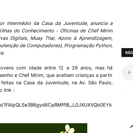
por intermédio da Casa da Juventude, anuncia a
Trilhas do Conhecimento - Oficinas de Chef Mirim
vas Digitais, Muay Thai, Apoio à Aprendizagem,
anutenção de Computadores), Programação Python,
va.
RÁD
 jovens com idade entre 12 a 29 anos, mas há
enho e Chef Mirim, que aceitam crianças a partir
 feitas na Casa da Juventude, na Av. São Paulo,
 link :
/d/e/1FAIpQLSe3B6gyd6CpRMffIB_J_0JXUXVQb0EYk