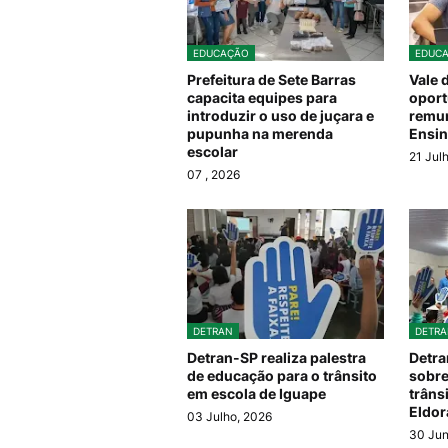
EDUCAÇÃO
EDUC
Prefeitura de Sete Barras
Vale 
capacita equipes para
oport
introduzir o uso de juçara e
remun
pupunha na merenda
Ensin
escolar
21 Jul
07
, 2026
DETRAN
DETRA
Detran-SP realiza palestra
Detra
de educação para o trânsito
sobre
em escola de Iguape
trâns
Eldo
03 Julho, 2026
30 Jun