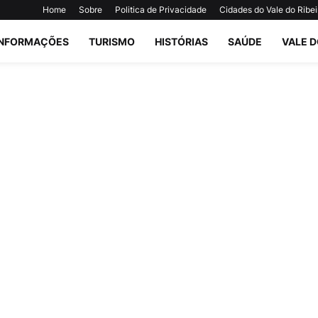
Home
Sobre
Politica de Privacidade
Cidades do Vale do Ribei
INFORMAÇÕES
TURISMO
HISTÓRIAS
SAÚDE
VALE D