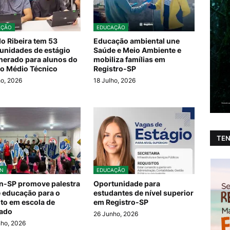
AÇÃO
EDUCAÇÃO
do Ribeira tem 53
Educação ambiental une
unidades de estágio
Saúde e Meio Ambiente e
erado para alunos do
mobiliza famílias em
o Médio Técnico
Registro-SP
ho, 2026
18 Julho, 2026
TEN
N
EDUCAÇÃO
n-SP promove palestra
Oportunidade para
 educação para o
estudantes de nível superior
ito em escola de
em Registro-SP
rado
26 Junho, 2026
ho, 2026