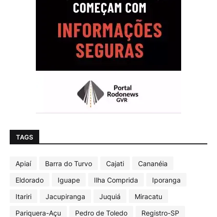
TAGS
Apiaí
Barra do Turvo
Cajati
Cananéia
Eldorado
Iguape
Ilha Comprida
Iporanga
Itariri
Jacupiranga
Juquiá
Miracatu
Pariquera-Açu
Pedro de Toledo
Registro-SP