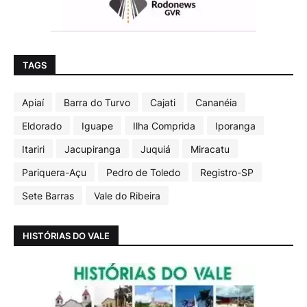
TAGS
Apiaí
Barra do Turvo
Cajati
Cananéia
Eldorado
Iguape
Ilha Comprida
Iporanga
Itariri
Jacupiranga
Juquiá
Miracatu
Pariquera-Açu
Pedro de Toledo
Registro-SP
Sete Barras
Vale do Ribeira
HISTÓRIAS DO VALE