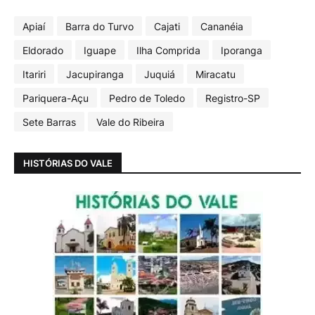
Apiaí
Barra do Turvo
Cajati
Cananéia
Eldorado
Iguape
Ilha Comprida
Iporanga
Itariri
Jacupiranga
Juquiá
Miracatu
Pariquera-Açu
Pedro de Toledo
Registro-SP
Sete Barras
Vale do Ribeira
HISTÓRIAS DO VALE