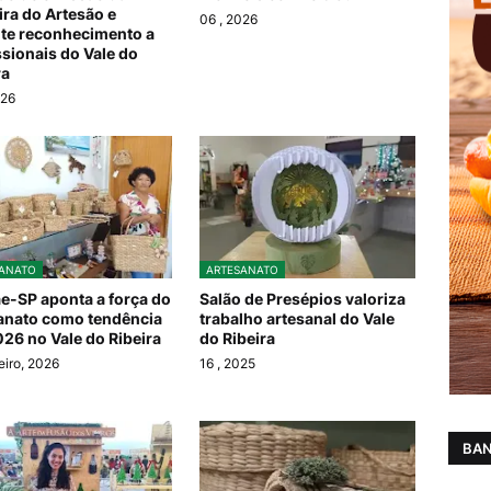
ira do Artesão e
06
, 2026
te reconhecimento a
ssionais do Vale do
ra
026
ANATO
ARTESANATO
e-SP aponta a força do
Salão de Presépios valoriza
anato como tendência
trabalho artesanal do Vale
26 no Vale do Ribeira
do Ribeira
eiro, 2026
16
, 2025
BAN