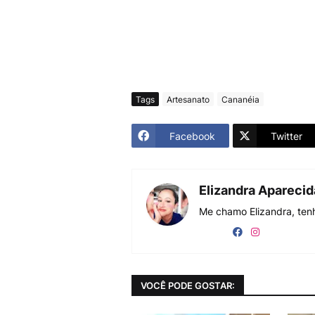
Tags
Artesanato
Cananéia
Facebook
Twitter
Elizandra Apareci
Me chamo Elizandra, tenh
VOCÊ PODE GOSTAR: