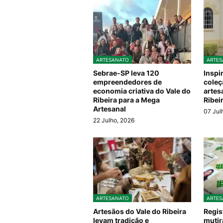
ARTESANATO
ARTES
Sebrae-SP leva 120
Inspi
empreendedores de
coleç
economia criativa do Vale do
artes
Ribeira para a Mega
Ribei
Artesanal
07 Jul
22 Julho, 2026
ARTESANATO
ARTES
Artesãos do Vale do Ribeira
Regis
levam tradição e
mutir