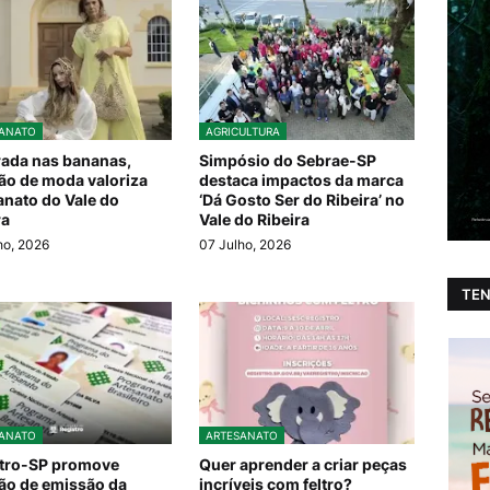
ANATO
AGRICULTURA
rada nas bananas,
Simpósio do Sebrae-SP
ão de moda valoriza
destaca impactos da marca
anato do Vale do
‘Dá Gosto Ser do Ribeira’ no
ra
Vale do Ribeira
ho, 2026
07 Julho, 2026
TEN
ANATO
ARTESANATO
tro-SP promove
Quer aprender a criar peças
ão de emissão da
incríveis com feltro?