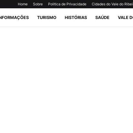
Home
Sobre
Politica de Privacidade
Cidades do Vale do Ribei
INFORMAÇÕES
TURISMO
HISTÓRIAS
SAÚDE
VALE D