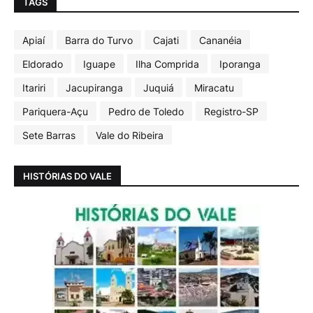
TAGS
Apiaí
Barra do Turvo
Cajati
Cananéia
Eldorado
Iguape
Ilha Comprida
Iporanga
Itariri
Jacupiranga
Juquiá
Miracatu
Pariquera-Açu
Pedro de Toledo
Registro-SP
Sete Barras
Vale do Ribeira
HISTÓRIAS DO VALE