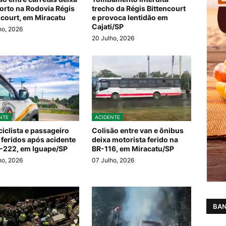
rto na Rodovia Régis
trecho da Régis Bittencourt
ncourt, em Miracatu
e provoca lentidão em
Cajati/SP
ho, 2026
20 Julho, 2026
NTE
ACIDENTE
iclista e passageiro
Colisão entre van e ônibus
 feridos após acidente
deixa motorista ferido na
-222, em Iguape/SP
BR-116, em Miracatu/SP
ho, 2026
07 Julho, 2026
BAN