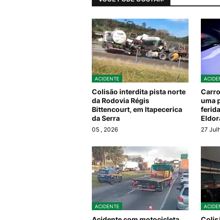
ACIDENTE
ACIDE
Colisão interdita pista norte
Carro
da Rodovia Régis
uma 
Bittencourt, em Itapecerica
ferid
da Serra
Eldor
05
, 2026
27 Jul
ACIDENTE
ACIDE
Acidente com motocicleta
Colis