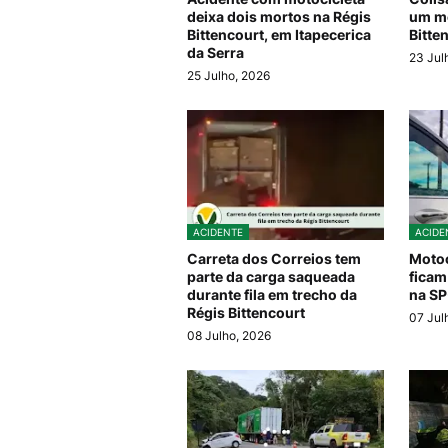
deixa dois mortos na Régis
um mo
Bittencourt, em Itapecerica
Bitte
da Serra
23 Jul
25 Julho, 2026
ACIDENTE
ACIDE
Carreta dos Correios tem
Motoc
parte da carga saqueada
ficam
durante fila em trecho da
na SP
Régis Bittencourt
07 Jul
08 Julho, 2026