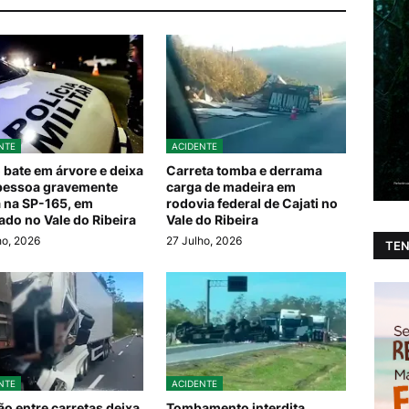
NTE
ACIDENTE
 bate em árvore e deixa
Carreta tomba e derrama
pessoa gravemente
carga de madeira em
a na SP-165, em
rodovia federal de Cajati no
ado no Vale do Ribeira
Vale do Ribeira
ho, 2026
27 Julho, 2026
TEN
NTE
ACIDENTE
ão entre carretas deixa
Tombamento interdita