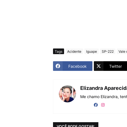
Tags
Acidente
Iguape
SP-222
Vale 
Facebook
Twitter
Elizandra Apareci
Me chamo Elizandra, tenh
VOCÊ PODE GOSTAR: