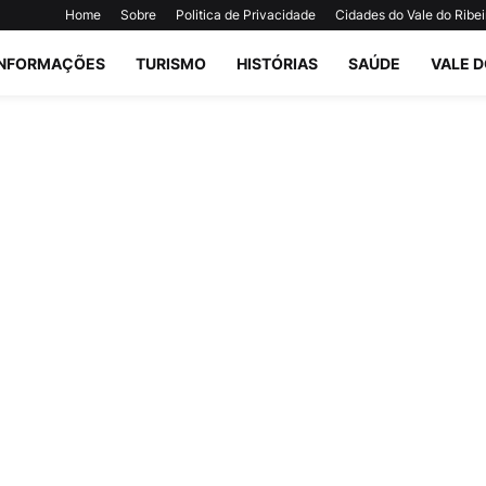
Home
Sobre
Politica de Privacidade
Cidades do Vale do Ribei
INFORMAÇÕES
TURISMO
HISTÓRIAS
SAÚDE
VALE D