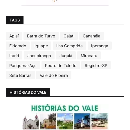
TAGS
Apiaí
Barra do Turvo
Cajati
Cananéia
Eldorado
Iguape
Ilha Comprida
Iporanga
Itariri
Jacupiranga
Juquiá
Miracatu
Pariquera-Açu
Pedro de Toledo
Registro-SP
Sete Barras
Vale do Ribeira
HISTÓRIAS DO VALE