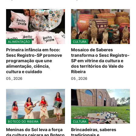
ALIMENTAÇÃO
CULTURA
Primeira infância em foco:
Mosaico de Saberes
Sesc Registro-SP promove
transforma o Sesc Registro-
programação que une
SP em vitrine da cultura e
alimentação, ciência,
dos territórios do Vale do
cultura e cuidado
Ribeira
05
, 2026
05
, 2026
BOTECO DO RIBEIRA
CULTURA
Meninas do Sol leva a força
Brincadeiras, saberes
da cultura caiçara ao Boteco
tradicionais e