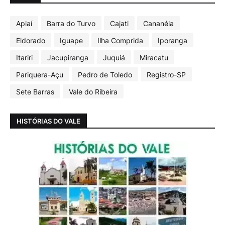
Apiaí
Barra do Turvo
Cajati
Cananéia
Eldorado
Iguape
Ilha Comprida
Iporanga
Itariri
Jacupiranga
Juquiá
Miracatu
Pariquera-Açu
Pedro de Toledo
Registro-SP
Sete Barras
Vale do Ribeira
HISTÓRIAS DO VALE