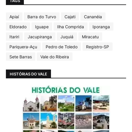
TAGS
Apiaí
Barra do Turvo
Cajati
Cananéia
Eldorado
Iguape
Ilha Comprida
Iporanga
Itariri
Jacupiranga
Juquiá
Miracatu
Pariquera-Açu
Pedro de Toledo
Registro-SP
Sete Barras
Vale do Ribeira
HISTÓRIAS DO VALE