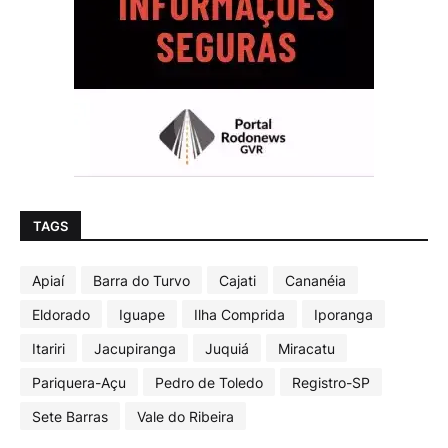
TAGS
Apiaí
Barra do Turvo
Cajati
Cananéia
Eldorado
Iguape
Ilha Comprida
Iporanga
Itariri
Jacupiranga
Juquiá
Miracatu
Pariquera-Açu
Pedro de Toledo
Registro-SP
Sete Barras
Vale do Ribeira