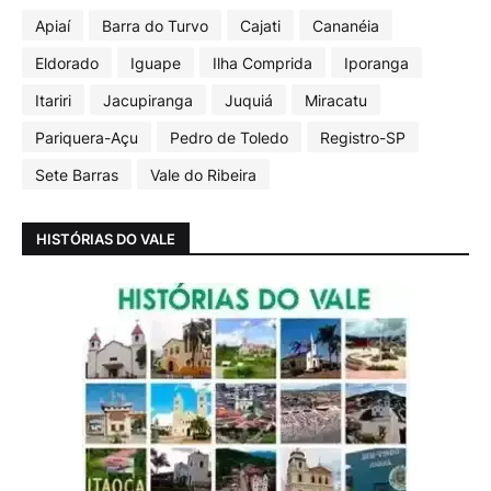
Apiaí
Barra do Turvo
Cajati
Cananéia
Eldorado
Iguape
Ilha Comprida
Iporanga
Itariri
Jacupiranga
Juquiá
Miracatu
Pariquera-Açu
Pedro de Toledo
Registro-SP
Sete Barras
Vale do Ribeira
HISTÓRIAS DO VALE