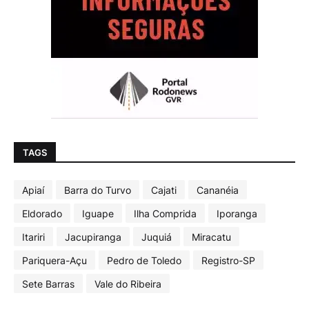
TAGS
Apiaí
Barra do Turvo
Cajati
Cananéia
Eldorado
Iguape
Ilha Comprida
Iporanga
Itariri
Jacupiranga
Juquiá
Miracatu
Pariquera-Açu
Pedro de Toledo
Registro-SP
Sete Barras
Vale do Ribeira