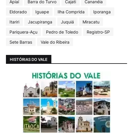
Apiaí
Barra do Turvo
Cajati
Cananéia
Eldorado
Iguape
Ilha Comprida
Iporanga
Itariri
Jacupiranga
Juquiá
Miracatu
Pariquera-Açu
Pedro de Toledo
Registro-SP
Sete Barras
Vale do Ribeira
HISTÓRIAS DO VALE