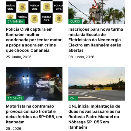
CANANÉIA
CURSO
Polícia Civil captura em
Inscrições para nova turma
Itanhaém mulher
mista da Escola de
condenada por tentar matar
Eletricistas da Neoenergia
a própria sogra em crime
Elektro em Itanhaém estão
que chocou Cananéia
abertas
25 Junho, 2026
08 Junho, 2026
ACIDENTE
CNL
Motorista na contramão
CNL inicia implantação de
provoca colisão frontal e
duas novas passarelas na
deixa feridos na SP-055, em
Rodovia Padre Manoel da
Itanhaém
Nóbrega SP-055 em
Itanhaém
25
, 2026