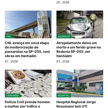
20
, 2026
CNL
ACIDENTE
CNL avança em nova etapa
Atropelamento deixa um
de modernização de
morto e um ferido grave na
passarelas na SP-055, com
Rodovia SP-055, em
obras em Itanhaém
Itanhaém
07
, 2026
02
, 2026
ITANHAÉM
HOSPITAL
Polícia Civil prende homem
Hospital Regional Jorge
e mulher por tráfico e
Rossmann tem UTI