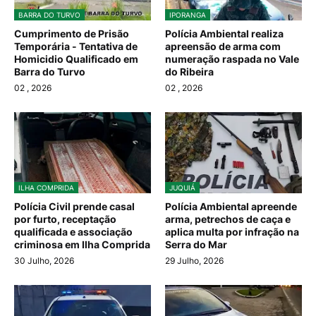
BARRA DO TURVO
IPORANGA
Cumprimento de Prisão
Polícia Ambiental realiza
Temporária - Tentativa de
apreensão de arma com
Homicidio Qualificado em
numeração raspada no Vale
Barra do Turvo
do Ribeira
02
, 2026
02
, 2026
ILHA COMPRIDA
JUQUIÁ
Polícia Civil prende casal
Polícia Ambiental apreende
por furto, receptação
arma, petrechos de caça e
qualificada e associação
aplica multa por infração na
criminosa em Ilha Comprida
Serra do Mar
30 Julho, 2026
29 Julho, 2026