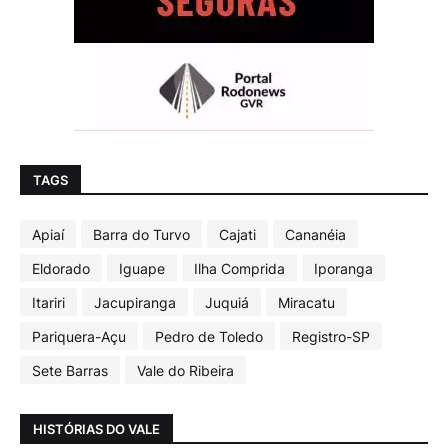
TAGS
Apiaí
Barra do Turvo
Cajati
Cananéia
Eldorado
Iguape
Ilha Comprida
Iporanga
Itariri
Jacupiranga
Juquiá
Miracatu
Pariquera-Açu
Pedro de Toledo
Registro-SP
Sete Barras
Vale do Ribeira
HISTÓRIAS DO VALE