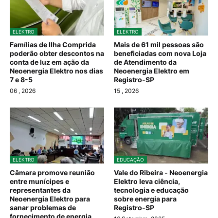
ELEKTRO
ELEKTRO
Famílias de Ilha Comprida
Mais de 61 mil pessoas são
poderão obter descontos na
beneficiadas com nova Loja
conta de luz em ação da
de Atendimento da
Neoenergia Elektro nos dias
Neoenergia Elektro em
7 e 8-5
Registro-SP
06
, 2026
15
, 2026
ELEKTRO
EDUCAÇÃO
Câmara promove reunião
Vale do Ribeira - Neoenergia
entre munícipes e
Elektro leva ciência,
representantes da
tecnologia e educação
Neoenergia Elektro para
sobre energia para
sanar problemas de
Registro-SP
fornecimento de energia