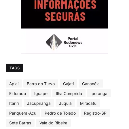
TAGS
Apiaí
Barra do Turvo
Cajati
Cananéia
Eldorado
Iguape
Ilha Comprida
Iporanga
Itariri
Jacupiranga
Juquiá
Miracatu
Pariquera-Açu
Pedro de Toledo
Registro-SP
Sete Barras
Vale do Ribeira