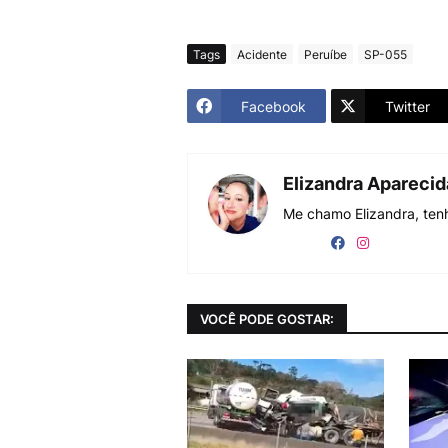
Tags
Acidente
Peruíbe
SP-055
Facebook
Twitter
Elizandra Apareci
Me chamo Elizandra, tenh
VOCÊ PODE GOSTAR: