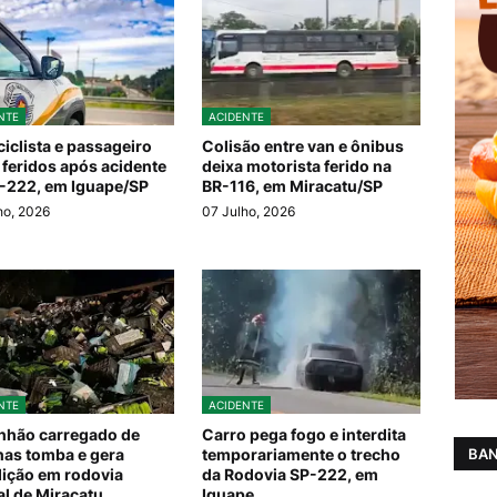
NTE
ACIDENTE
iclista e passageiro
Colisão entre van e ônibus
 feridos após acidente
deixa motorista ferido na
-222, em Iguape/SP
BR-116, em Miracatu/SP
ho, 2026
07 Julho, 2026
NTE
ACIDENTE
hão carregado de
Carro pega fogo e interdita
BAN
as tomba e gera
temporariamente o trecho
dição em rodovia
da Rodovia SP-222, em
al de Miracatu
Iguape