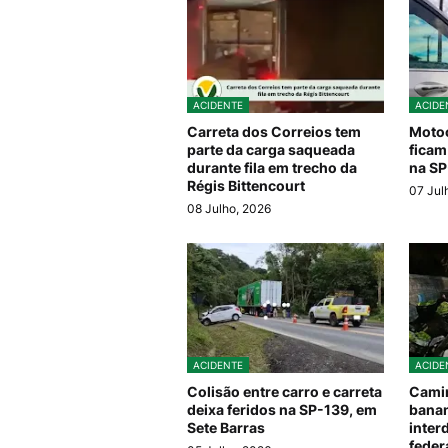
ACIDENTE
ACIDE
Carreta dos Correios tem
Motoc
parte da carga saqueada
ficam
durante fila em trecho da
na SP
Régis Bittencourt
07 Jul
08 Julho, 2026
ACIDENTE
ACIDE
Colisão entre carro e carreta
Camin
deixa feridos na SP-139, em
banan
Sete Barras
inter
feder