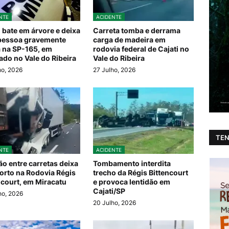
NTE
ACIDENTE
 bate em árvore e deixa
Carreta tomba e derrama
pessoa gravemente
carga de madeira em
a na SP-165, em
rodovia federal de Cajati no
ado no Vale do Ribeira
Vale do Ribeira
ho, 2026
27 Julho, 2026
TEN
NTE
ACIDENTE
ão entre carretas deixa
Tombamento interdita
rto na Rodovia Régis
trecho da Régis Bittencourt
ncourt, em Miracatu
e provoca lentidão em
Cajati/SP
ho, 2026
20 Julho, 2026