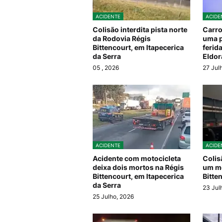
ACIDENTE
ACIDE
Colisão interdita pista norte
Carro
da Rodovia Régis
uma 
Bittencourt, em Itapecerica
ferid
da Serra
Eldor
05
, 2026
27 Jul
ACIDENTE
ACIDE
Acidente com motocicleta
Colis
deixa dois mortos na Régis
um mo
Bittencourt, em Itapecerica
Bitte
da Serra
23 Jul
25 Julho, 2026