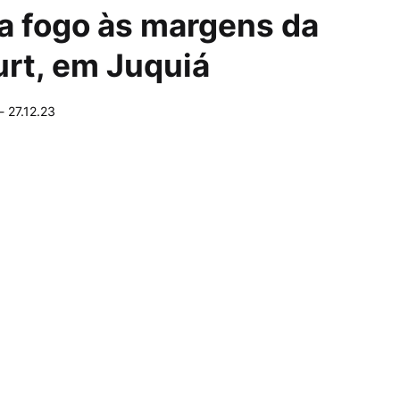
a fogo às margens da
urt, em Juquiá
-
27.12.23