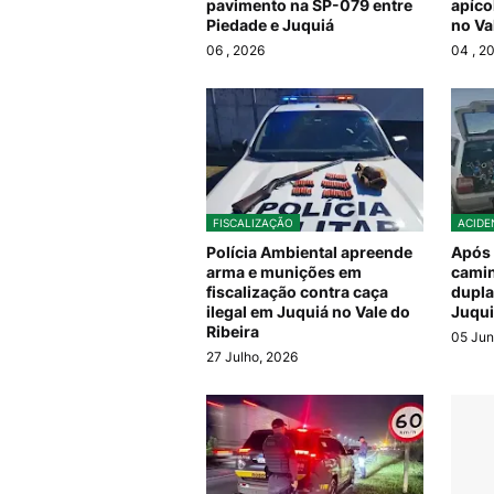
pavimento na SP-079 entre
apíco
Piedade e Juquiá
no Va
06
, 2026
04
, 2
FISCALIZAÇÃO
ACIDE
Polícia Ambiental apreende
Após
arma e munições em
cami
fiscalização contra caça
dupla
ilegal em Juquiá no Vale do
Juqui
Ribeira
05 Jun
27 Julho, 2026