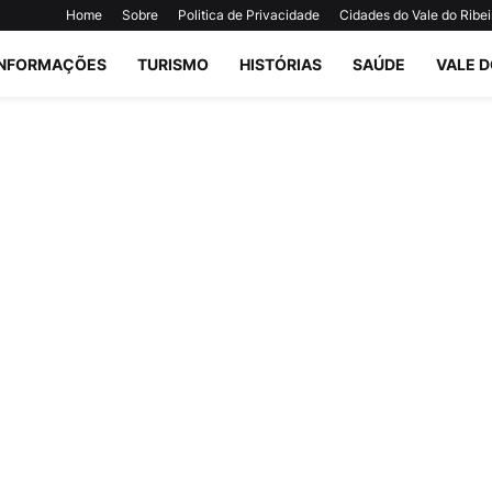
Home
Sobre
Politica de Privacidade
Cidades do Vale do Ribei
INFORMAÇÕES
TURISMO
HISTÓRIAS
SAÚDE
VALE D