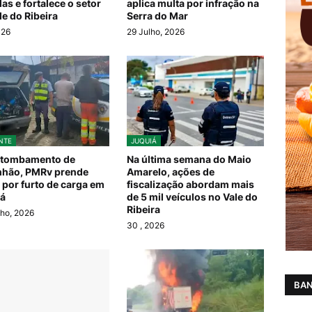
las e fortalece o setor
aplica multa por infração na
le do Ribeira
Serra do Mar
026
29 Julho, 2026
NTE
JUQUIÁ
 tombamento de
Na última semana do Maio
nhão, PMRv prende
Amarelo, ações de
 por furto de carga em
fiscalização abordam mais
á
de 5 mil veículos no Vale do
Ribeira
ho, 2026
30
, 2026
BAN