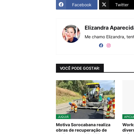
Facebook
Twitter
Elizandra Apareci
Me chamo Elizandra, tenh
VOCÊ PODE GOSTAR:
JUQUIÁ
APICU
Motiva Sorocabana realiza
Work
obras de recuperação de
diver