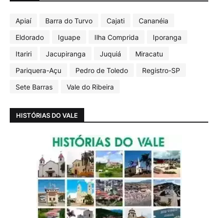
Apiaí
Barra do Turvo
Cajati
Cananéia
Eldorado
Iguape
Ilha Comprida
Iporanga
Itariri
Jacupiranga
Juquiá
Miracatu
Pariquera-Açu
Pedro de Toledo
Registro-SP
Sete Barras
Vale do Ribeira
HISTÓRIAS DO VALE