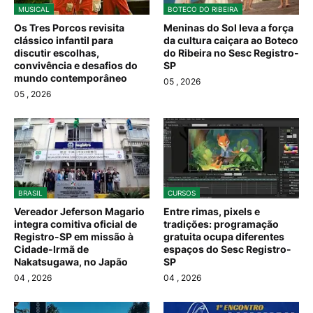
MUSICAL
BOTECO DO RIBEIRA
Os Tres Porcos revisita
Meninas do Sol leva a força
clássico infantil para
da cultura caiçara ao Boteco
discutir escolhas,
do Ribeira no Sesc Registro-
convivência e desafios do
SP
mundo contemporâneo
05
, 2026
05
, 2026
BRASIL
CURSOS
Vereador Jeferson Magario
Entre rimas, pixels e
integra comitiva oficial de
tradições: programação
Registro-SP em missão à
gratuita ocupa diferentes
Cidade-Irmã de
espaços do Sesc Registro-
Nakatsugawa, no Japão
SP
04
, 2026
04
, 2026