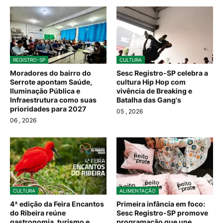
REGISTRO-SP
CULTURA
Moradores do bairro do
Sesc Registro-SP celebra a
Serrote apontam Saúde,
cultura Hip Hop com
Iluminação Pública e
vivência de Breaking e
Infraestrutura como suas
Batalha das Gang's
prioridades para 2027
05
, 2026
06
, 2026
CULTURA
ALIMENTAÇÃO
4ª edição da Feira Encantos
Primeira infância em foco:
do Ribeira reúne
Sesc Registro-SP promove
gastronomia, turismo e
programação que une