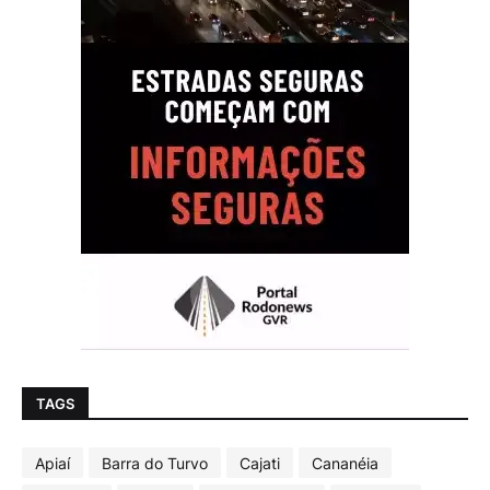
TAGS
Apiaí
Barra do Turvo
Cajati
Cananéia