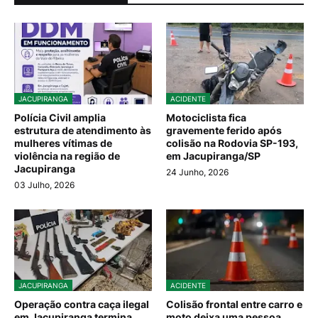
JACUPIRANGA
ACIDENTE
Polícia Civil amplia
Motociclista fica
estrutura de atendimento às
gravemente ferido após
mulheres vítimas de
colisão na Rodovia SP-193,
violência na região de
em Jacupiranga/SP
Jacupiranga
24 Junho, 2026
03 Julho, 2026
JACUPIRANGA
ACIDENTE
Operação contra caça ilegal
Colisão frontal entre carro e
em Jacupiranga termina
moto deixa uma pessoa