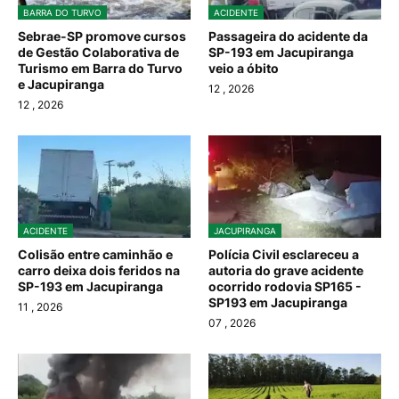
BARRA DO TURVO
ACIDENTE
Sebrae-SP promove cursos
Passageira do acidente da
de Gestão Colaborativa de
SP-193 em Jacupiranga
Turismo em Barra do Turvo
veio a óbito
e Jacupiranga
12
, 2026
12
, 2026
ACIDENTE
JACUPIRANGA
Colisão entre caminhão e
Polícia Civil esclareceu a
carro deixa dois feridos na
autoria do grave acidente
SP-193 em Jacupiranga
ocorrido rodovia SP165 -
SP193 em Jacupiranga
11
, 2026
07
, 2026