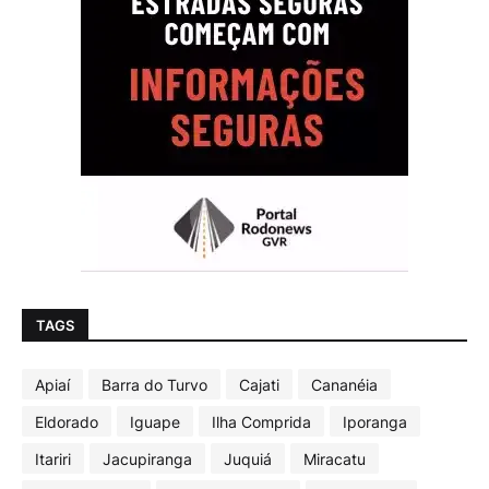
TAGS
Apiaí
Barra do Turvo
Cajati
Cananéia
Eldorado
Iguape
Ilha Comprida
Iporanga
Itariri
Jacupiranga
Juquiá
Miracatu