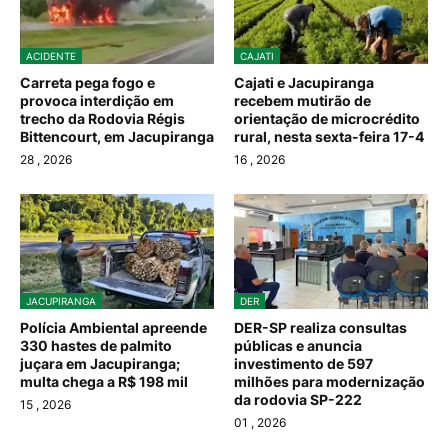
ACIDENTE
CAJATI
Carreta pega fogo e
Cajati e Jacupiranga
provoca interdição em
recebem mutirão de
trecho da Rodovia Régis
orientação de microcrédito
Bittencourt, em Jacupiranga
rural, nesta sexta-feira 17-4
28
, 2026
16
, 2026
JACUPIRANGA
DER
Polícia Ambiental apreende
DER-SP realiza consultas
330 hastes de palmito
públicas e anuncia
juçara em Jacupiranga;
investimento de 597
multa chega a R$ 198 mil
milhões para modernização
da rodovia SP-222
15
, 2026
01
, 2026