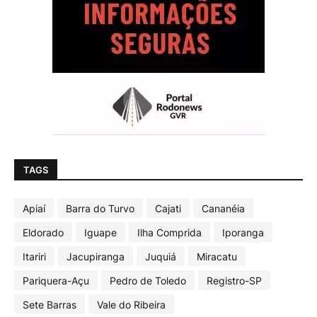
TAGS
Apiaí
Barra do Turvo
Cajati
Cananéia
Eldorado
Iguape
Ilha Comprida
Iporanga
Itariri
Jacupiranga
Juquiá
Miracatu
Pariquera-Açu
Pedro de Toledo
Registro-SP
Sete Barras
Vale do Ribeira