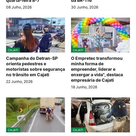
quarta-feira 8-7
da BR-116
08 Julho, 2026
30 Junho, 2026
CAJATI
CAJATI
Campanha do Detran-SP
O Empretec transformou
orienta pedestres e
minha forma de
motoristas sobre segurança
empreender, liderar e
no trânsito em Cajati
enxergar a vida", destaca
empresária de Cajati
22 Junho, 2026
18 Junho, 2026
CAJATI
CAJATI