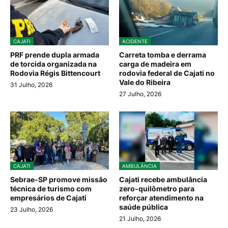
CAJATI
ACIDENTE
PRF prende dupla armada
Carreta tomba e derrama
de torcida organizada na
carga de madeira em
Rodovia Régis Bittencourt
rodovia federal de Cajati no
Vale do Ribeira
31 Julho, 2026
27 Julho, 2026
CAJATI
AMBULÂNCIA
Sebrae-SP promove missão
Cajati recebe ambulância
técnica de turismo com
zero-quilômetro para
empresários de Cajati
reforçar atendimento na
saúde pública
23 Julho, 2026
21 Julho, 2026