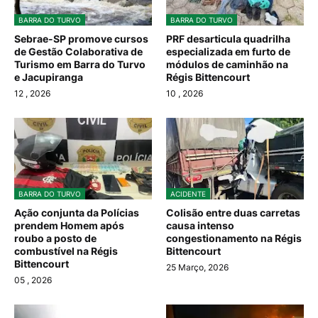
BARRA DO TURVO
BARRA DO TURVO
Sebrae-SP promove cursos
PRF desarticula quadrilha
de Gestão Colaborativa de
especializada em furto de
Turismo em Barra do Turvo
módulos de caminhão na
e Jacupiranga
Régis Bittencourt
12
, 2026
10
, 2026
BARRA DO TURVO
ACIDENTE
Ação conjunta da Polícias
Colisão entre duas carretas
prendem Homem após
causa intenso
roubo a posto de
congestionamento na Régis
combustível na Régis
Bittencourt
Bittencourt
25 Março, 2026
05
, 2026