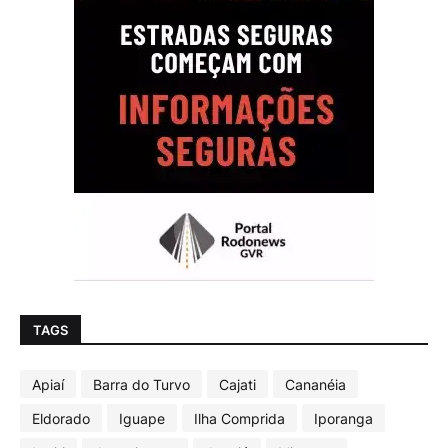
TAGS
Apiaí
Barra do Turvo
Cajati
Cananéia
Eldorado
Iguape
Ilha Comprida
Iporanga