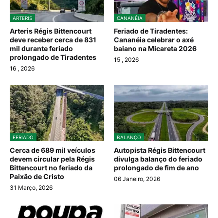
ARTERIS
CANANÉIA
Arteris Régis Bittencourt
Feriado de Tiradentes:
deve receber cerca de 831
Cananéia celebrar o axé
mil durante feriado
baiano na Micareta 2026
prolongado de Tiradentes
15
, 2026
16
, 2026
FERIADO
BALANÇO
Cerca de 689 mil veículos
Autopista Régis Bittencourt
devem circular pela Régis
divulga balanço do feriado
Bittencourt no feriado da
prolongado de fim de ano
Paixão de Cristo
06 Janeiro, 2026
31 Março, 2026