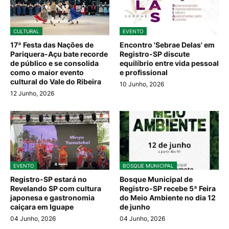
CULTURAL
EVENTO
17ª Festa das Nações de
Encontro 'Sebrae Delas' em
Pariquera-Açu bate recorde
Registro-SP discute
de público e se consolida
equilíbrio entre vida pessoal
como o maior evento
e profissional
cultural do Vale do Ribeira
10 Junho, 2026
12 Junho, 2026
EVENTO
BOSQUE MUNICIPAL
Registro-SP estará no
Bosque Municipal de
Revelando SP com cultura
Registro-SP recebe 5ª Feira
japonesa e gastronomia
do Meio Ambiente no dia 12
caiçara em Iguape
de junho
04 Junho, 2026
04 Junho, 2026