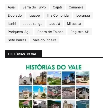
Apiaí
Barra do Turvo
Cajati
Cananéia
Eldorado
Iguape
Ilha Comprida
Iporanga
Itariri
Jacupiranga
Juquiá
Miracatu
Pariquera-Açu
Pedro de Toledo
Registro-SP
Sete Barras
Vale do Ribeira
HISTÓRIAS DO VALE