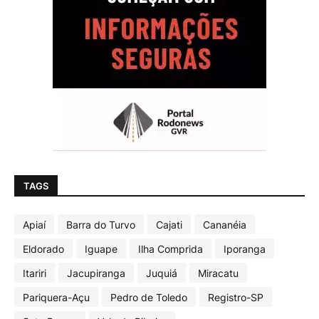
TAGS
Apiaí
Barra do Turvo
Cajati
Cananéia
Eldorado
Iguape
Ilha Comprida
Iporanga
Itariri
Jacupiranga
Juquiá
Miracatu
Pariquera-Açu
Pedro de Toledo
Registro-SP