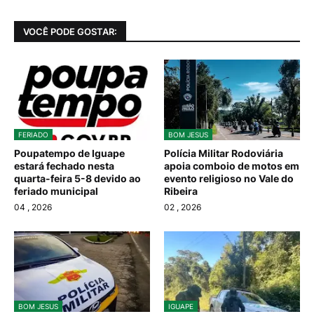
VOCÊ PODE GOSTAR:
FERIADO
BOM JESUS
Poupatempo de Iguape
Polícia Militar Rodoviária
estará fechado nesta
apoia comboio de motos em
quarta-feira 5-8 devido ao
evento religioso no Vale do
feriado municipal
Ribeira
04
, 2026
02
, 2026
BOM JESUS
IGUAPE