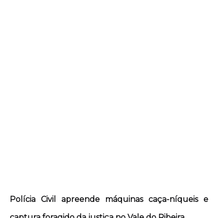
Polícia Civil apreende máquinas caça-níqueis e
captura foragido da justiça no Vale do Ribeira