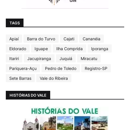
TAGS
Apiaí
Barra do Turvo
Cajati
Cananéia
Eldorado
Iguape
Ilha Comprida
Iporanga
Itariri
Jacupiranga
Juquiá
Miracatu
Pariquera-Açu
Pedro de Toledo
Registro-SP
Sete Barras
Vale do Ribeira
HISTÓRIAS DO VALE