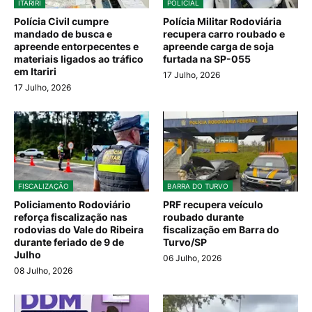
ITARIRI
POLICIAL
Polícia Civil cumpre
Polícia Militar Rodoviária
mandado de busca e
recupera carro roubado e
apreende entorpecentes e
apreende carga de soja
materiais ligados ao tráfico
furtada na SP-055
em Itariri
17 Julho, 2026
17 Julho, 2026
FISCALIZAÇÃO
BARRA DO TURVO
Policiamento Rodoviário
PRF recupera veículo
reforça fiscalização nas
roubado durante
rodovias do Vale do Ribeira
fiscalização em Barra do
durante feriado de 9 de
Turvo/SP
Julho
06 Julho, 2026
08 Julho, 2026