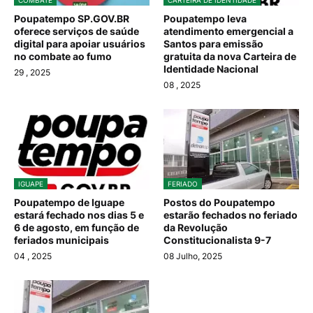
COMBATE
CARTEIRA DE IDENTIDADE
Poupatempo SP.GOV.BR
Poupatempo leva
oferece serviços de saúde
atendimento emergencial a
digital para apoiar usuários
Santos para emissão
no combate ao fumo
gratuita da nova Carteira de
Identidade Nacional
29
, 2025
08
, 2025
IGUAPE
FERIADO
Poupatempo de Iguape
Postos do Poupatempo
estará fechado nos dias 5 e
estarão fechados no feriado
6 de agosto, em função de
da Revolução
feriados municipais
Constitucionalista 9-7
04
, 2025
08 Julho, 2025