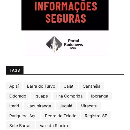
TAGS
Apiaí
Barra do Turvo
Cajati
Cananéia
Eldorado
Iguape
Ilha Comprida
Iporanga
Itariri
Jacupiranga
Juquiá
Miracatu
Pariquera-Açu
Pedro de Toledo
Registro-SP
Sete Barras
Vale do Ribeira