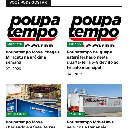
VOCÊ PODE GOSTAR:
MIRACATU
FERIADO
Poupatempo Móvel chega a
Poupatempo de Iguape
Miracatu na próxima
estará fechado nesta
semana
quarta-feira 5-8 devido ao
feriado municipal
07
, 2026
04
, 2026
POUPATEMPO
CANANÉIA
Poupatempo Móvel
Poupatempo Móvel leva
chegando em Sete Barras
serviços a Cananéia