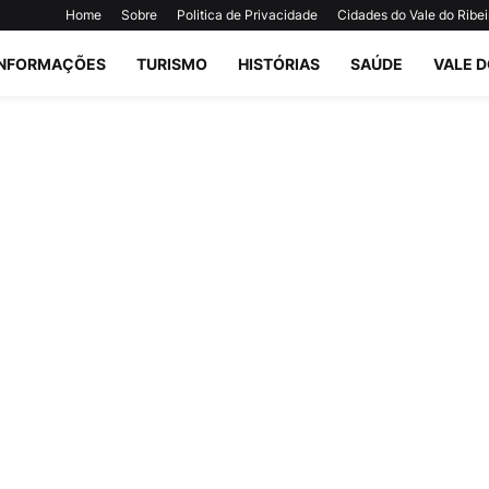
Home
Sobre
Politica de Privacidade
Cidades do Vale do Ribei
INFORMAÇÕES
TURISMO
HISTÓRIAS
SAÚDE
VALE D