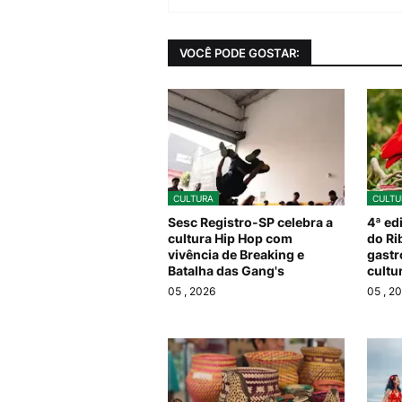
VOCÊ PODE GOSTAR:
CULTURA
CULTU
Sesc Registro-SP celebra a
4ª ed
cultura Hip Hop com
do Ri
vivência de Breaking e
gastr
Batalha das Gang's
cultu
05
, 2026
05
, 2