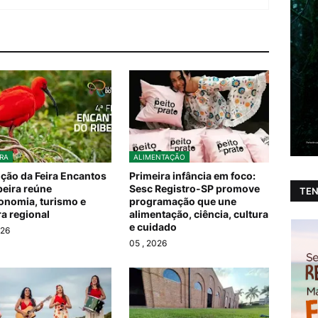
RA
ALIMENTAÇÃO
ição da Feira Encantos
Primeira infância em foco:
beira reúne
Sesc Registro-SP promove
TEN
onomia, turismo e
programação que une
ra regional
alimentação, ciência, cultura
e cuidado
026
05
, 2026