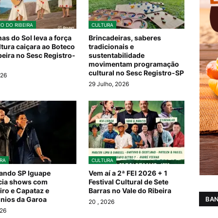
O DO RIBEIRA
CULTURA
as do Sol leva a força
Brincadeiras, saberes
ltura caiçara ao Boteco
tradicionais e
beira no Sesc Registro-
sustentabilidade
movimentam programação
cultural no Sesc Registro-SP
026
29 Julho, 2026
RA
CULTURA
ando SP Iguape
Vem aí a 2ª FEI 2026 + 1
cia shows com
Festival Cultural de Sete
iro e Capataz e
Barras no Vale do Ribeira
BAN
nios da Garoa
20
, 2026
026