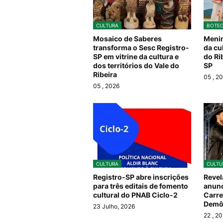
CULTURA
BOTEC
Mosaico de Saberes
Menin
transforma o Sesc Registro-
da cu
SP em vitrine da cultura e
do Ri
dos territórios do Vale do
SP
Ribeira
05
, 2
05
, 2026
CULTURA
CULTU
Registro-SP abre inscrições
Revel
para três editais de fomento
anun
cultural do PNAB Ciclo-2
Carre
Demô
23 Julho, 2026
22
, 2