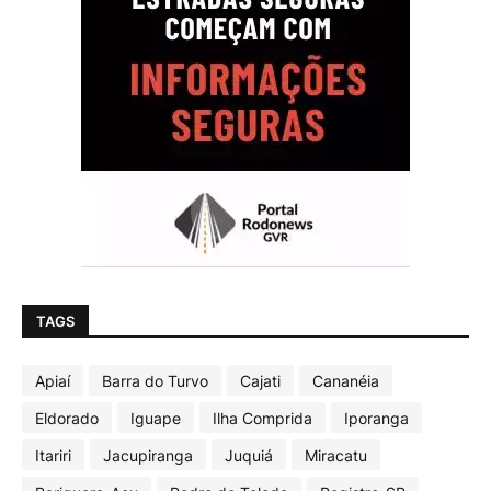
TAGS
Apiaí
Barra do Turvo
Cajati
Cananéia
Eldorado
Iguape
Ilha Comprida
Iporanga
Itariri
Jacupiranga
Juquiá
Miracatu