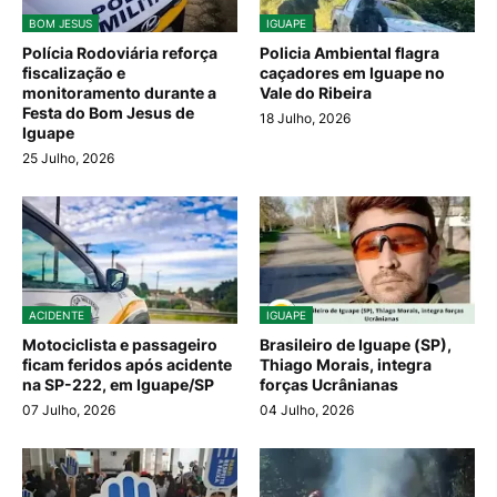
BOM JESUS
IGUAPE
Polícia Rodoviária reforça
Policia Ambiental flagra
fiscalização e
caçadores em Iguape no
monitoramento durante a
Vale do Ribeira
Festa do Bom Jesus de
18 Julho, 2026
Iguape
25 Julho, 2026
ACIDENTE
IGUAPE
Motociclista e passageiro
Brasileiro de Iguape (SP),
ficam feridos após acidente
Thiago Morais, integra
na SP-222, em Iguape/SP
forças Ucrânianas
07 Julho, 2026
04 Julho, 2026