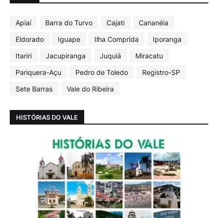
Apiaí
Barra do Turvo
Cajati
Cananéia
Eldorado
Iguape
Ilha Comprida
Iporanga
Itariri
Jacupiranga
Juquiá
Miracatu
Pariquera-Açu
Pedro de Toledo
Registro-SP
Sete Barras
Vale do Ribeira
HISTÓRIAS DO VALE