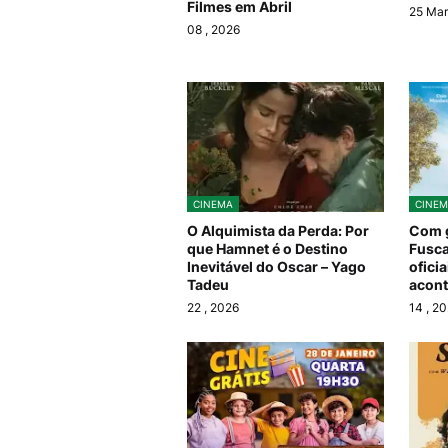
Filmes em Abril
25 Mar
08
, 2026
CINEMA
CINEM
O Alquimista da Perda: Por
Com g
que Hamnet é o Destino
Fusca
Inevitável do Oscar – Yago
ofici
Tadeu
acont
22
, 2026
14
, 2