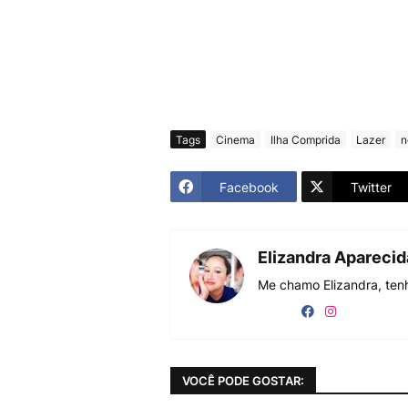
Tags
Cinema
Ilha Comprida
Lazer
n
Facebook
Twitter
Elizandra Apareci
Me chamo Elizandra, tenh
VOCÊ PODE GOSTAR: