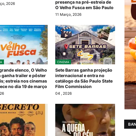
presença na pré-estreia de
ço, 2026
O Velho Fusca em São Paulo
11 Março, 2026
A
CINEMA
rande elenco, O Velho
Sete Barras ganha projeção
 ganha trailer e pôster
internacional e entra no
ais; estreia nos cinemas
catálogo da São Paulo State
ece no dia 19 de março
Film Commission
026
04
, 2026
BAN