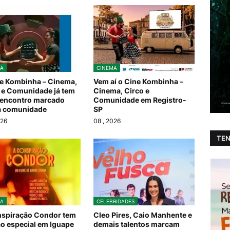
A
CINEMA
e Kombinha – Cinema,
Vem aí o Cine Kombinha –
 e Comunidade já tem
Cinema, Circo e
encontro marcado
Comunidade em Registro-
a comunidade
SP
026
08
, 2026
TEN
A
CELEBRIDADES
spiração Condor tem
Cleo Pires, Caio Manhente e
o especial em Iguape
demais talentos marcam