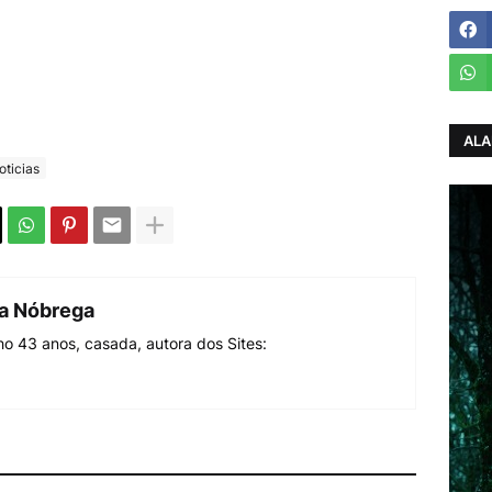
ALA
oticias
da Nóbrega
o 43 anos, casada, autora dos Sites: