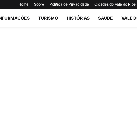
Home
Sobre
Politica de Privacidade
Cidades do Vale do Ribei
INFORMAÇÕES
TURISMO
HISTÓRIAS
SAÚDE
VALE D