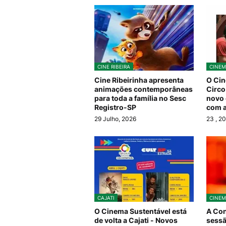
CINE RIBEIRA
CINEM
Cine Ribeirinha apresenta
O Cin
animações contemporâneas
Circo
para toda a família no Sesc
novo 
Registro-SP
com 
29 Julho, 2026
23
, 2
CAJATI
CINEM
O Cinema Sustentável está
A Con
de volta a Cajati - Novos
sessã