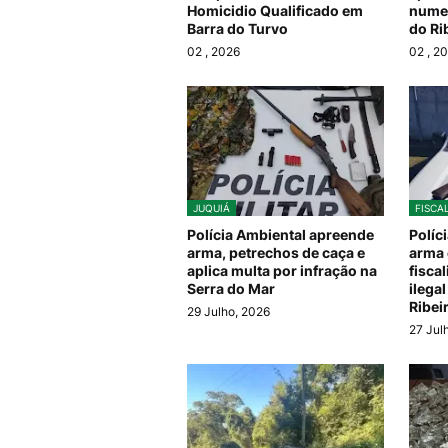
Homicidio Qualificado em
numer
Barra do Turvo
do Ri
02
, 2026
02
, 2
JUQUIÁ
FISCA
Polícia Ambiental apreende
Políc
arma, petrechos de caça e
arma 
aplica multa por infração na
fisca
Serra do Mar
ilega
Ribei
29 Julho, 2026
27 Jul