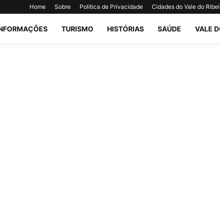
Home
Sobre
Politica de Privacidade
Cidades do Vale do Ribei
INFORMAÇÕES
TURISMO
HISTÓRIAS
SAÚDE
VALE D