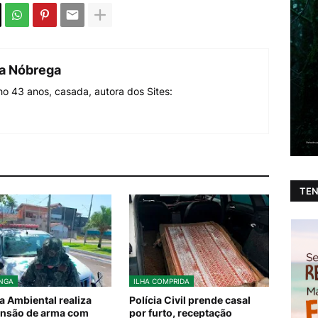
da Nóbrega
o 43 anos, casada, autora dos Sites:
TEN
NGA
ILHA COMPRIDA
ia Ambiental realiza
Polícia Civil prende casal
nsão de arma com
por furto, receptação