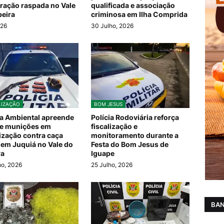
ação raspada no Vale
qualificada e associação
beira
criminosa em Ilha Comprida
026
30 Julho, 2026
LIZAÇÃO
BOM JESUS
ia Ambiental apreende
Polícia Rodoviária reforça
e munições em
fiscalização e
lização contra caça
monitoramento durante a
l em Juquiá no Vale do
Festa do Bom Jesus de
ra
Iguape
ho, 2026
25 Julho, 2026
BAN