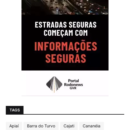
TAGS
Apiaí
Barra do Turvo
Cajati
Cananéia