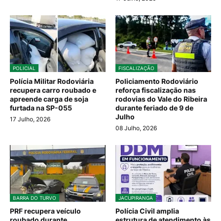
POLICIAL
FISCALIZAÇÃO
Polícia Militar Rodoviária
Policiamento Rodoviário
recupera carro roubado e
reforça fiscalização nas
apreende carga de soja
rodovias do Vale do Ribeira
furtada na SP-055
durante feriado de 9 de
Julho
17 Julho, 2026
08 Julho, 2026
BARRA DO TURVO
JACUPIRANGA
PRF recupera veículo
Polícia Civil amplia
roubado durante
estrutura de atendimento às