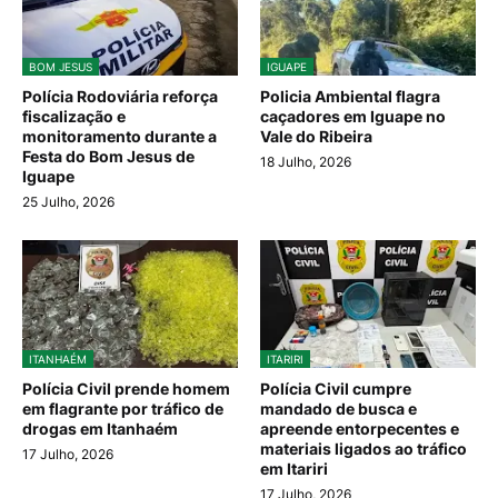
BOM JESUS
IGUAPE
Polícia Rodoviária reforça
Policia Ambiental flagra
fiscalização e
caçadores em Iguape no
monitoramento durante a
Vale do Ribeira
Festa do Bom Jesus de
18 Julho, 2026
Iguape
25 Julho, 2026
ITANHAÉM
ITARIRI
Polícia Civil prende homem
Polícia Civil cumpre
em flagrante por tráfico de
mandado de busca e
drogas em Itanhaém
apreende entorpecentes e
materiais ligados ao tráfico
17 Julho, 2026
em Itariri
17 Julho, 2026