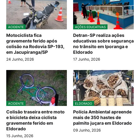
ACIDENTE
AÇÕES EDUCATIVAS
Motociclista fica
Detran-SP realiza ações
gravemente ferido após
educativas sobre segurança
colisão na Rodovia SP-193,
no trânsito em Iporanga e
em Jacupiranga/SP
Eldorado
24 Junho, 2026
17 Junho, 2026
ACIDENTE
ELDORADO
Colisão traseira entre moto
Polícia Ambiental apreende
e bicicleta deixa ciclista
mais de 350 hastes de
gravemente ferido em
palmito juçara em Eldorado
Eldorado
09 Junho, 2026
15 Junho, 2026