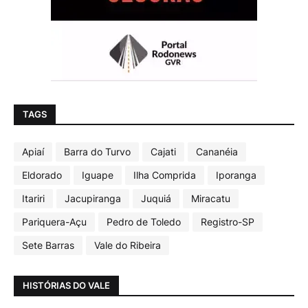
TAGS
Apiaí
Barra do Turvo
Cajati
Cananéia
Eldorado
Iguape
Ilha Comprida
Iporanga
Itariri
Jacupiranga
Juquiá
Miracatu
Pariquera-Açu
Pedro de Toledo
Registro-SP
Sete Barras
Vale do Ribeira
HISTÓRIAS DO VALE