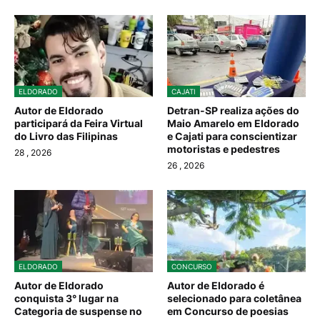
ELDORADO
CAJATI
Autor de Eldorado
Detran-SP realiza ações do
participará da Feira Virtual
Maio Amarelo em Eldorado
do Livro das Filipinas
e Cajati para conscientizar
motoristas e pedestres
28
, 2026
26
, 2026
ELDORADO
CONCURSO
Autor de Eldorado
Autor de Eldorado é
conquista 3° lugar na
selecionado para coletânea
Categoria de suspense no
em Concurso de poesias