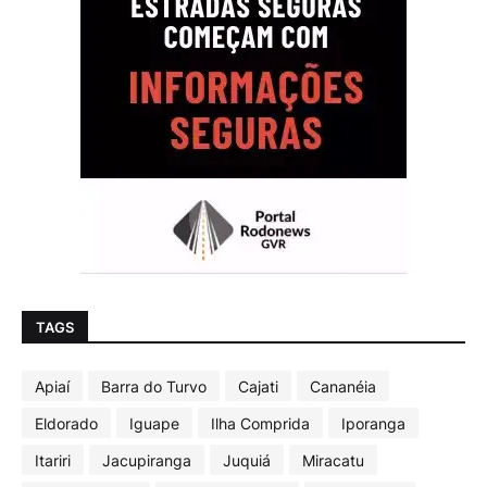
TAGS
Apiaí
Barra do Turvo
Cajati
Cananéia
Eldorado
Iguape
Ilha Comprida
Iporanga
Itariri
Jacupiranga
Juquiá
Miracatu