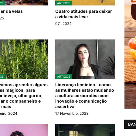
OS
ARTIGOS
er da velas
Quatro atitudes para deixar
a vida mais leve
025
07
, 2024
OS
ARTIGOS
vamos aprender alguns
Liderança feminina - como
es mágicos, para
as mulheres estão mudando
ar inveja, olho gordo,
a cultura corporativa com
ar o companheiro e
inovação e comunicação
 mais
assertiva
eiro, 2024
17 Novembro, 2023
BAN