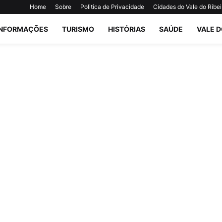
Home
Sobre
Politica de Privacidade
Cidades do Vale do Ribei
INFORMAÇÕES
TURISMO
HISTÓRIAS
SAÚDE
VALE D