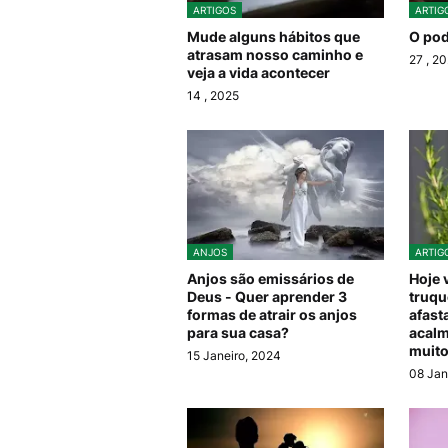
ARTIGOS
ARTIG
Mude alguns hábitos que
O pod
atrasam nosso caminho e
27
, 2
veja a vida acontecer
14
, 2025
ANJOS
ARTIG
Anjos são emissários de
Hoje 
Deus - Quer aprender 3
truqu
formas de atrair os anjos
afast
para sua casa?
acalm
muito
15 Janeiro, 2024
08 Jan