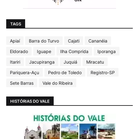
TAGS
Apiaí
Barra do Turvo
Cajati
Cananéia
Eldorado
Iguape
Ilha Comprida
Iporanga
Itariri
Jacupiranga
Juquiá
Miracatu
Pariquera-Açu
Pedro de Toledo
Registro-SP
Sete Barras
Vale do Ribeira
HISTÓRIAS DO VALE