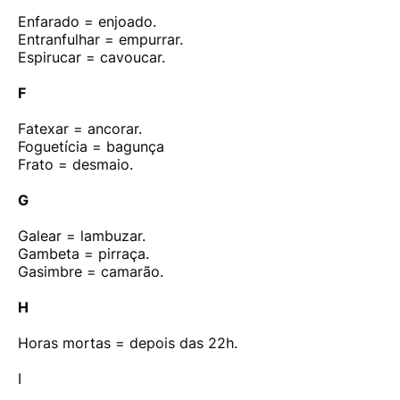
Enfarado = enjoado.
Entranfulhar = empurrar.
Espirucar = cavoucar.
F
Fatexar = ancorar.
Foguetícia = bagunça
Frato = desmaio.
G
Galear = lambuzar.
Gambeta = pirraça.
Gasimbre = camarão.
H
Horas mortas = depois das 22h.
I