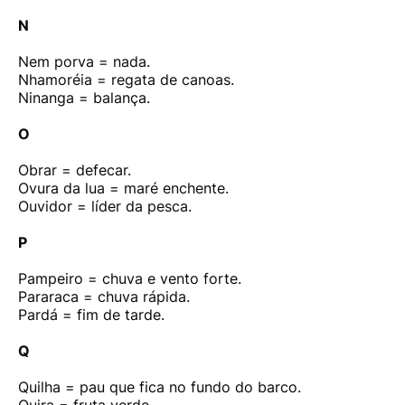
N
Nem porva = nada.
Nhamoréia = regata de canoas.
Ninanga = balança.
O
Obrar = defecar.
Ovura da lua = maré enchente.
Ouvidor = líder da pesca.
P
Pampeiro = chuva e vento forte.
Pararaca = chuva rápida.
Pardá = fim de tarde.
Q
Quilha = pau que fica no fundo do barco.