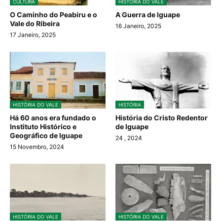
CULTURA
HISTÓRIA DO VALE
O Caminho do Peabiru e o
A Guerra de Iguape
Vale do Ribeira
16 Janeiro, 2025
17 Janeiro, 2025
HISTÓRIA DO VALE
HISTÓRIA
Há 60 anos era fundado o
História do Cristo Redentor
Instituto Histórico e
de Iguape
Geográfico de Iguape
24
, 2024
15 Novembro, 2024
HISTÓRIA DO VALE
HISTÓRIA DO VALE