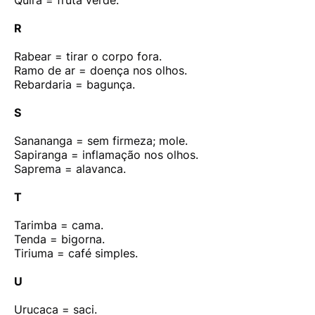
Quira = fruta verde.
R
Rabear = tirar o corpo fora.
Ramo de ar = doença nos olhos.
Rebardaria = bagunça.
S
Sanananga = sem firmeza; mole.
Sapiranga = inflamação nos olhos.
Saprema = alavanca.
T
Tarimba = cama.
Tenda = bigorna.
Tiriuma = café simples.
U
Urucaca = saci.