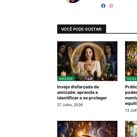
VOCÊ PODE GOSTAR:
AMIZADE
DICAS
Inveja disfarçada de
Práti
amizade: aprenda a
podem
identificar e se proteger
menta
equil
27 Julho, 2026
13 Jul