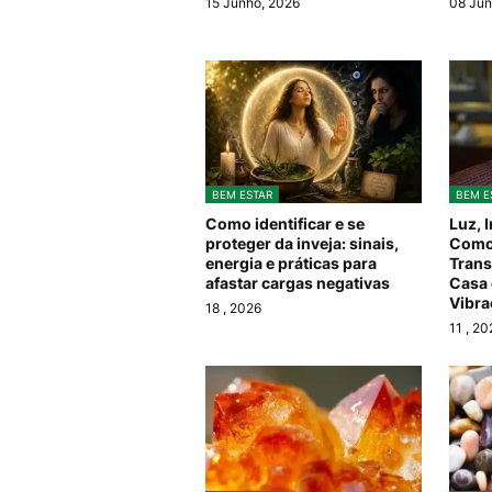
15 Junho, 2026
08 Jun
BEM ESTAR
BEM E
Como identificar e se
Luz, 
proteger da inveja: sinais,
Como
energia e práticas para
Trans
afastar cargas negativas
Casa 
Vibra
18
, 2026
11
, 20