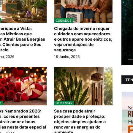
CUIDADOS
eridade à Vista:
Chegada do inverno requer
cas Místicas que
cuidados com aquecedores
 Atrair Boas Energias
e outros aparelhos elétricos;
s Clientes para o Seu
veja orientações de
rcio
segurança
ho, 2026
18 Junho, 2026
TEN
O
BEM ESTAR
os Namorados 2026:
Sua casa pode atrair
is, cores e presentes
prosperidade e proteção:
atrair amor e boas
objetos simples ajudam a
ias nesta data especial
renovar as energias do
ambiente