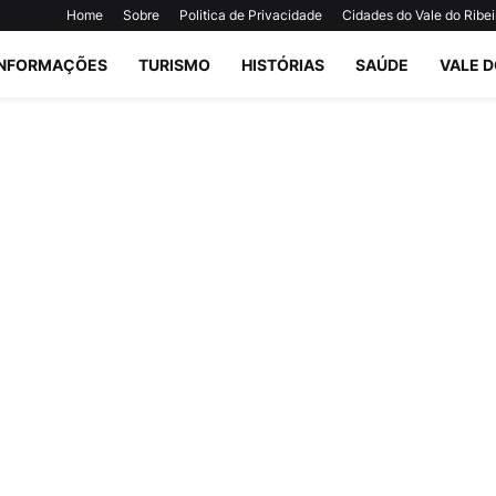
Home
Sobre
Politica de Privacidade
Cidades do Vale do Ribei
INFORMAÇÕES
TURISMO
HISTÓRIAS
SAÚDE
VALE D