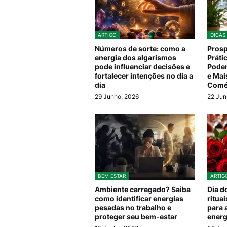
ARTIGO
DICAS
Números de sorte: como a
Prosp
energia dos algarismos
Práti
pode influenciar decisões e
Podem
fortalecer intenções no dia a
e Mai
dia
Comé
29 Junho, 2026
22 Jun
BEM ESTAR
ARTIG
Ambiente carregado? Saiba
Dia d
como identificar energias
ritua
pesadas no trabalho e
para 
proteger seu bem-estar
energ