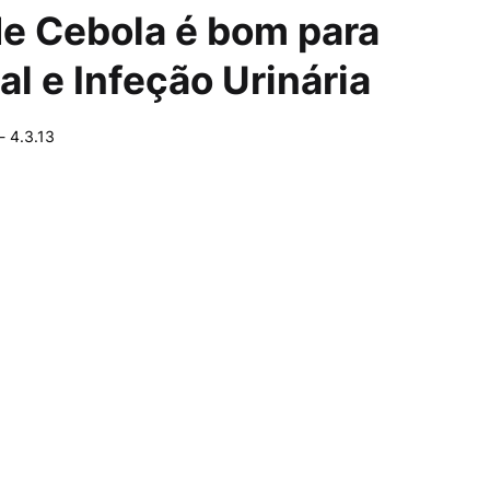
e Cebola é bom para
l e Infeção Urinária
-
4.3.13