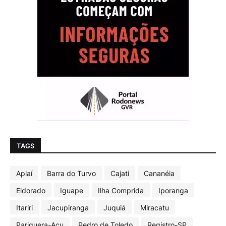
TAGS
Apiaí
Barra do Turvo
Cajati
Cananéia
Eldorado
Iguape
Ilha Comprida
Iporanga
Itariri
Jacupiranga
Juquiá
Miracatu
Pariquera-Açu
Pedro de Toledo
Registro-SP