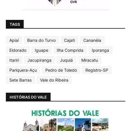
TAGS
Apiaí
Barra do Turvo
Cajati
Cananéia
Eldorado
Iguape
Ilha Comprida
Iporanga
Itariri
Jacupiranga
Juquiá
Miracatu
Pariquera-Açu
Pedro de Toledo
Registro-SP
Sete Barras
Vale do Ribeira
HISTÓRIAS DO VALE