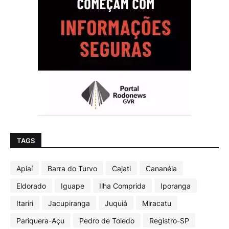
TAGS
Apiaí
Barra do Turvo
Cajati
Cananéia
Eldorado
Iguape
Ilha Comprida
Iporanga
Itariri
Jacupiranga
Juquiá
Miracatu
Pariquera-Açu
Pedro de Toledo
Registro-SP